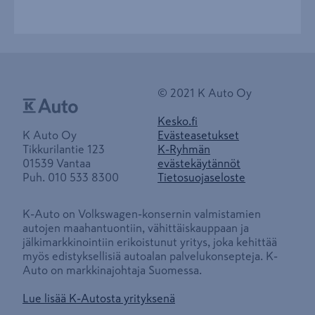
© 2021 K Auto Oy
Kesko.fi
K Auto Oy
Evästeasetukset
Tikkurilantie 123
K-Ryhmän
01539 Vantaa
evästekäytännöt
Puh. 010 533 8300
Tietosuojaseloste
K-Auto on Volkswagen-konsernin valmistamien
autojen maahantuontiin, vähittäiskauppaan ja
jälkimarkkinointiin erikoistunut yritys, joka kehittää
myös edistyksellisiä autoalan palvelukonsepteja. K-
Auto on markkinajohtaja Suomessa.
Lue lisää K-Autosta yrityksenä