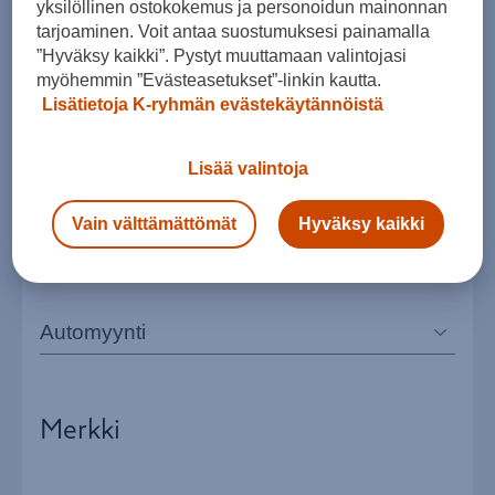
yksilöllinen ostokokemus ja personoidun mainonnan
valitsemalla yhteydenoton aihe ja haluamasi
tarjoaminen. Voit antaa suostumuksesi painamalla
automerkki.
”Hyväksy kaikki”. Pystyt muuttamaan valintojasi
myöhemmin ”Evästeasetukset”-linkin kautta.
Lisätietoja K-ryhmän evästekäytännöistä
Täytä ainakin
:llä merkityt pakolliset tiedot
Lue henkilötietojen käsittelystä
Lisää valintoja
Vain välttämättömät
Hyväksy kaikki
Yhteydenoton aihe
Merkki