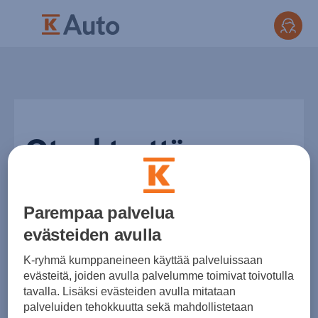
Ota yhteyttä, anna
palaute tai tee
Parempaa palvelua
reklamaatio
evästeiden avulla
K-ryhmä kumppaneineen käyttää palveluissaan
Oheisella lomakkeella voit lähettää
evästeitä, joiden avulla palvelumme toimivat toivotulla
tavalla. Lisäksi evästeiden avulla mitataan
yhteydenottopyynnön valitsemallesi
palveluiden tehokkuutta sekä mahdollistetaan
jälleenmyyjälle tai antaa palautetta. Aloita